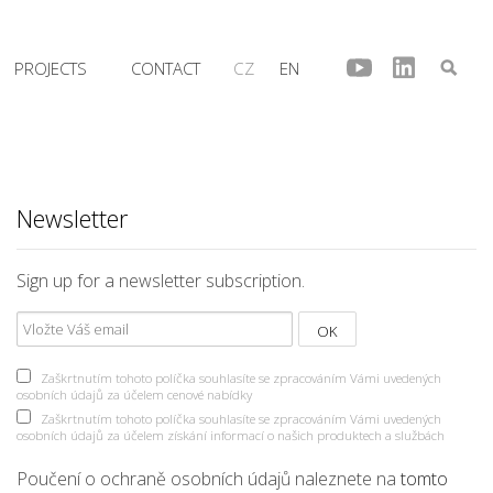
PROJECTS
CONTACT
CZ
EN
Newsletter
Sign up for a newsletter subscription.
Zaškrtnutím tohoto políčka souhlasíte se zpracováním Vámi uvedených
osobních údajů za účelem cenové nabídky
Zaškrtnutím tohoto políčka souhlasíte se zpracováním Vámi uvedených
osobních údajů za účelem získání informací o našich produktech a službách
Poučení o ochraně osobních údajů naleznete na
tomto