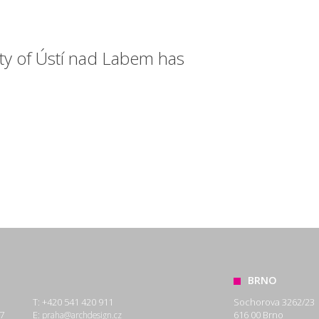
city of Ústí nad Labem has
BRNO
T: +420 541 420 911
Sochorova 3262/23
7
E:
616 00 Brno
praha@archdesign.cz