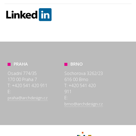
PRAHA
BRNO
Osadní 774/35
Sochorova 3262/23
170 00 Praha 7
616 00 Brno
T: +420 541 420 911
T: +420 541 420
E:
911
E:
praha@archdesign.cz
brno@archdesign.cz