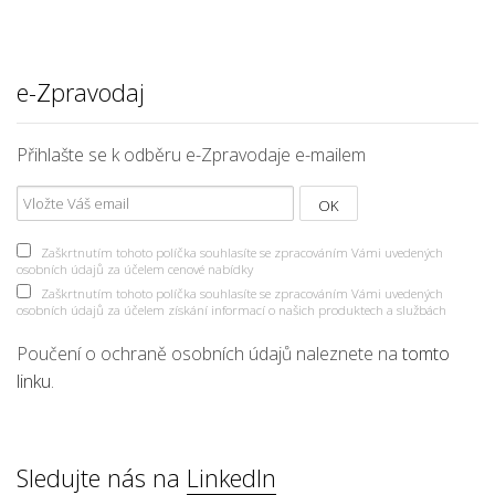
e-Zpravodaj
Přihlašte se k odběru e-Zpravodaje e-mailem
Zaškrtnutím tohoto políčka souhlasíte se zpracováním Vámi uvedených
osobních údajů za účelem cenové nabídky
Zaškrtnutím tohoto políčka souhlasíte se zpracováním Vámi uvedených
osobních údajů za účelem získání informací o našich produktech a službách
Poučení o ochraně osobních údajů naleznete na
tomto
linku
.
Sledujte nás na
LinkedIn