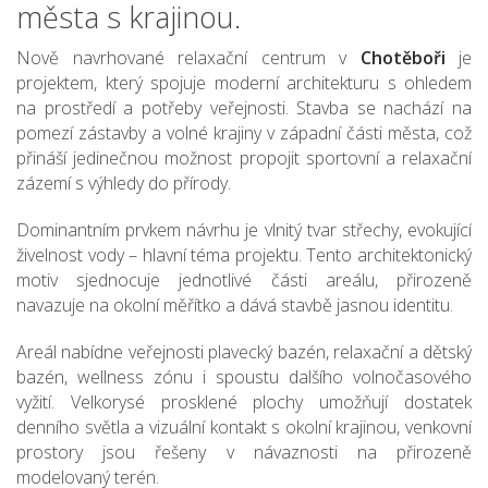
města s krajinou.
Nově navrhované relaxační centrum v
Chotěboři
je
projektem, který spojuje moderní architekturu s ohledem
na prostředí a potřeby veřejnosti. Stavba se nachází na
pomezí zástavby a volné krajiny v západní části města, což
přináší jedinečnou možnost propojit sportovní a relaxační
zázemí s výhledy do přírody.
Dominantním prvkem návrhu je vlnitý tvar střechy, evokující
živelnost vody – hlavní téma projektu. Tento architektonický
motiv sjednocuje jednotlivé části areálu, přirozeně
navazuje na okolní měřítko a dává stavbě jasnou identitu.
Areál nabídne veřejnosti plavecký bazén, relaxační a dětský
bazén, wellness zónu i spoustu dalšího volnočasového
vyžití. Velkorysé prosklené plochy umožňují dostatek
denního světla a vizuální kontakt s okolní krajinou, venkovní
prostory jsou řešeny v návaznosti na přirozeně
modelovaný terén.