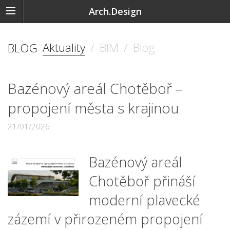
Arch.Design
Aktuality
/
BIM
/
Blog
BLOG
Bazénový areál Chotěboř –
propojení města s krajinou
21/01/2026
Bazénový areál
Chotěboř přináší
moderní plavecké
zázemí v přirozeném propojení