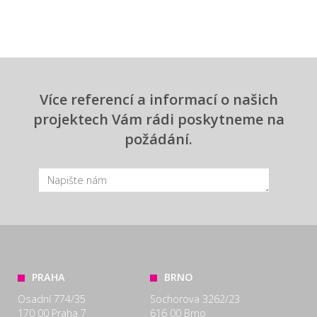
Více referencí a informací o našich
projektech Vám rádi poskytneme na
požádání.
PRAHA
BRNO
Osadní 774/35
Sochorova 3262/23
170 00 Praha 7
616 00 Brno