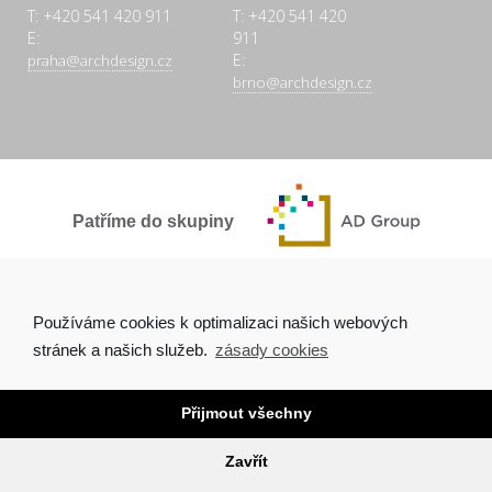
T: +420 541 420 911
T: +420 541 420
E:
911
E:
praha@archdesign.cz
brno@archdesign.cz
Patříme do skupiny
SPOLEČNĚ A POCTIVĚ
Používáme cookies k optimalizaci našich webových
stránek a našich služeb.
zásady cookies
Přijmout všechny
Copyright © 2026 Arch.Design, s.r.o. |
Ochrana osobních údajů
|
Tvorba webových stránek Brno
Zavřít