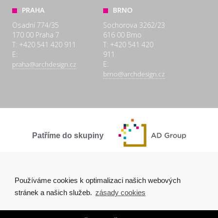
PRAHA
BRNO
Osadní 774/35
Sochorova 3262/23
170 00 Praha 7
616 00 Brno
T: +420 541 420 911
T: +420 541 420
E:
911
E:
praha@archdesign.cz
brno@archdesign.cz
Patříme do skupiny
SPOLEČNĚ A POCTIVĚ
Používáme cookies k optimalizaci našich webových
stránek a našich služeb.
zásady cookies