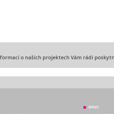
informací o našich projektech Vám rádi posky
BRNO