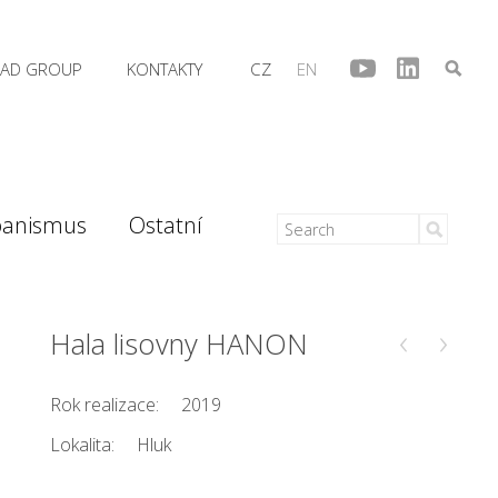
AD GROUP
KONTAKTY
CZ
EN
banismus
Ostatní
‹
›
Hala lisovny HANON
Rok realizace:
2019
Lokalita:
Hluk