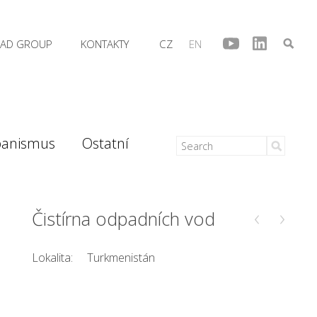
AD GROUP
KONTAKTY
CZ
EN
banismus
Ostatní
‹
›
Čistírna odpadních vod
Lokalita:
Turkmenistán