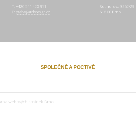
T: +420 541 420 911
Sochorova 3262/23
E:
616 00 Brno
praha@archdesign.cz
SPOLEČNĚ A POCTIVĚ
orba webových stránek Brno