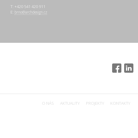
T: +420 541 420 911
E:
brno@archdesign.cz
O NÁS
AKTUALITY
PROJEKTY
KONTAKTY