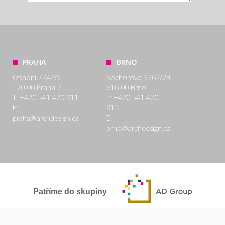
PRAHA
BRNO
Osadní 774/35
Sochorova 3262/23
170 00 Praha 7
616 00 Brno
T: +420 541 420 911
T: +420 541 420
E:
911
E:
praha@archdesign.cz
brno@archdesign.cz
Patříme do skupiny
SPOLEČNĚ A POCTIVĚ