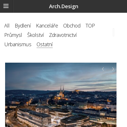
Arch.Design
All
Bydlení
Kanceláře
Obchod
TOP
Průmysl
Školství
Zdravotnictví
Urbanismus
Ostatní
‹
›