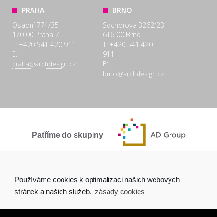
PRAHA
BRNO
Osadní 774/35
Sochorova 3262/23
170 00 Praha 7
616 00 Brno
T: +420 541 420 911
T: +420 541 420
E:
911
E:
praha@archdesign.cz
brno@archdesign.cz
Patříme do skupiny
SPOLEČNĚ A POCTIVĚ
Používáme cookies k optimalizaci našich webových
stránek a našich služeb.
zásady cookies