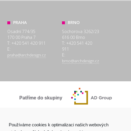
PRAHA
BRNO
Osadní 774/35
Sochorova 3262/23
170 00 Praha 7
616 00 Brno
T: +420 541 420 911
T: +420 541 420
E:
911
E:
praha@archdesign.cz
brno@archdesign.cz
Patříme do skupiny
SPOLEČNĚ A POCTIVĚ
Používáme cookies k optimalizaci našich webových