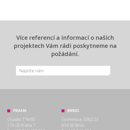
Více referencí a informací o našich
projektech Vám rádi poskytneme na
požádání.
PRAHA
BRNO
Osadní 774/35
Sochorova 3262/23
170 00 Praha 7
616 00 Brno