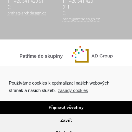
T: +420 541 420 911
T: +420 541 420
E:
911
E:
praha@archdesign.cz
brno@archdesign.cz
Patříme do skupiny
SPOLEČNĚ A POCTIVĚ
Používáme cookies k optimalizaci našich webových
stránek a našich služeb.
zásady cookies
Přijmout všechny
Copyright © 2026 Arch.Design, s.r.o. |
Ochrana osobních údajů
|
Tvorba webových stránek Brno
Zavřít
O NÁS
AKTUALITY
PROJEKTY
KONTAKTY