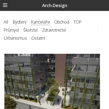
Arch.Design
All
Bydlení
Kanceláře
Obchod
TOP
Průmysl
Školství
Zdravotnictví
Urbanismus
Ostatní
‹
›