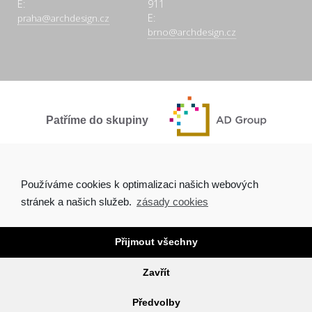
E:
911
E:
praha@archdesign.cz
brno@archdesign.cz
Patříme do skupiny
SPOLEČNĚ A POCTIVĚ
Používáme cookies k optimalizaci našich webových
stránek a našich služeb.
zásady cookies
Přijmout všechny
Copyright © 2026 Arch.Design, s.r.o. |
Ochrana osobních údajů
|
Tvorba webových stránek Brno
Zavřít
O NÁS
AKTUALITY
PROJEKTY
KONTAKTY
Předvolby