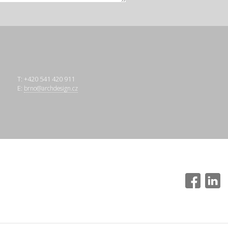
T: +420 541 420 911
E:
brno@archdesign.cz