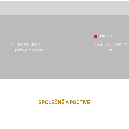
BRNO
T: +420 541 420 911
Sochorova 3262/23
E:
616 00 Brno
praha@archdesign.cz
SPOLEČNĚ A POCTIVĚ