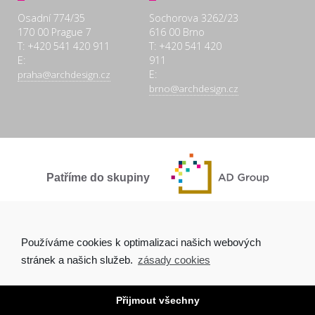
Osadní 774/35
Sochorova 3262/23
170 00 Prague 7
616 00 Brno
T: +420 541 420 911
T: +420 541 420
E:
911
E:
praha@archdesign.cz
brno@archdesign.cz
Patříme do skupiny
SPOLEČNĚ A POCTIVĚ
Používáme cookies k optimalizaci našich webových
stránek a našich služeb.
zásady cookies
Přijmout všechny